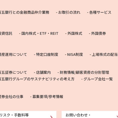
百五銀行との金融商品仲介業務
お取引の流れ
各種サービス
投資信託
国内株式・ETF・REIT
外国株式
外国債券
資産運用について
特定口座制度
NISA制度
上場株式の配当
百五証券について
店舗案内
財務情報/顧客資産の分別管理
百五銀行グループのサステナビリティの考え方
グループ会社一覧
証券会社の仕事
募集要項/参考情報
リスク・手数料等
お問い合わせ・