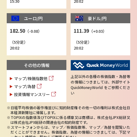
15:30
20:02
ユーロ/円
豪ドル/円
182.50
111.39
（-0.08）
（+0.03）
（5分足）
（5分足）
20:02
20:02
その他の情報
上記以外の各種の株価指数・為替等
マップ/株価指数他
の情報につきましては、外部サイト
マップ/為替
QuickMoneyWorld
をご参照くださ
い
投資情報マンスリー
日経平均株価の著作権並びに知的財産権その他一切の権利は株式会社日
本経済新聞社に帰属します。
TOPIXの指数値及びTOPIXに係る標章又は商標は、株式会社JPX総研又
は株式会社JPX総研の関連会社の知的財産です。
スマートフォンからは、マップ／株価指数等、マップ／為替を閲覧いた
だくことができません。株価指数、為替の情報につきましては、下記マ
ーケット情報の一覧からご確認ください。