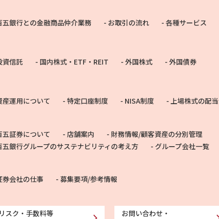
百五銀行との金融商品仲介業務
お取引の流れ
各種サービス
投資信託
国内株式・ETF・REIT
外国株式
外国債券
資産運用について
特定口座制度
NISA制度
上場株式の配当
百五証券について
店舗案内
財務情報/顧客資産の分別管理
百五銀行グループのサステナビリティの考え方
グループ会社一覧
証券会社の仕事
募集要項/参考情報
リスク・手数料等
お問い合わせ・