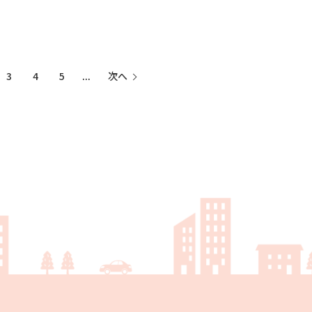
3
4
5
...
次へ