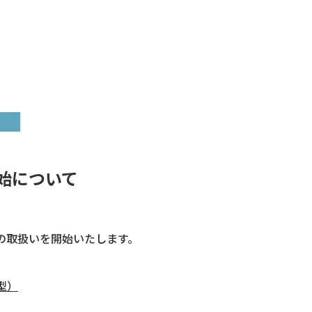
始について
託の取扱いを開始いたします。
型）