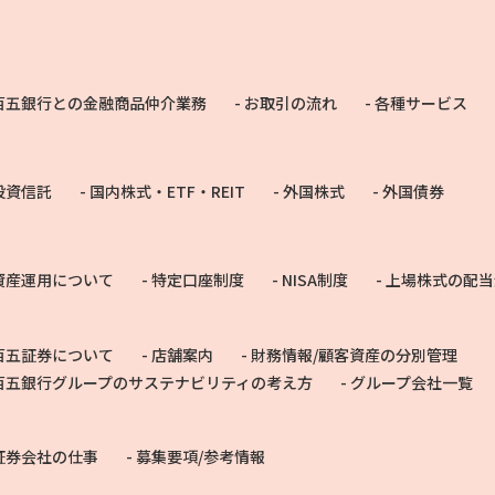
百五銀行との金融商品仲介業務
お取引の流れ
各種サービス
投資信託
国内株式・ETF・REIT
外国株式
外国債券
資産運用について
特定口座制度
NISA制度
上場株式の配当
百五証券について
店舗案内
財務情報/顧客資産の分別管理
百五銀行グループのサステナビリティの考え方
グループ会社一覧
証券会社の仕事
募集要項/参考情報