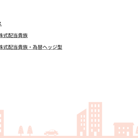
ス
株式配当貴族
株式配当貴族・為替ヘッジ型