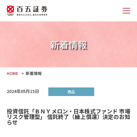
新着情報
HOME
新着情報
2024年05月15日
商品
投資信託「ＢＮＹメロン・日本株式ファンド 市場
リスク管理型」 信託終了（繰上償還）決定のお知
らせ